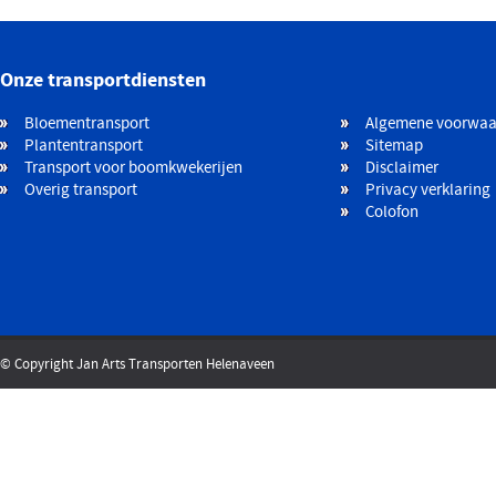
Onze transportdiensten
Bloementransport
Algemene voorwaa
Plantentransport
Sitemap
Transport voor boomkwekerijen
Disclaimer
Overig transport
Privacy verklaring
Colofon
© Copyright Jan Arts Transporten Helenaveen